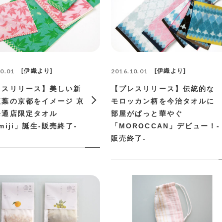
0.01
伊織より
2016.10.01
伊織より
レスリリース】美しい新
【プレスリリース】伝統的な
紅葉の京都をイメージ 京
モロッカン柄を今治タオルに
条通店限定タオル
部屋がぱっと華やぐ
miji」誕生-販売終了-
「MOROCCAN」デビュー！-
販売終了-