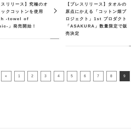
レスリリース】究極のオ
【プレスリリース】タオルの
ニックコットンを使用
原点にかえる「コットン畑プ
th -towel of
ロジェクト」1st プロダクト
anic-」発売開始！
「ASAKURA」数量限定で販
売決定
«
1
2
3
4
5
6
7
8
9