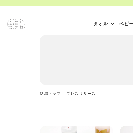
タオル
ベビ
伊織トップ
>
プレスリリース