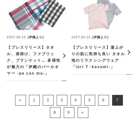
2017.02.13
2017.02.13
伊織より
伊織より
【プレスリリース】タオ
【プレスリリース】湯上が
ル、肩掛け、ファブリッ
りの肌に気持ち良い タオル
ク、ブランケット… 多様性
地のリラクシングウェア
が魅力の「伊織のパーカオ
「iori T -kasumi-」
マー -pa cao ma-」
«
1
2
3
4
5
6
7
8
9
»