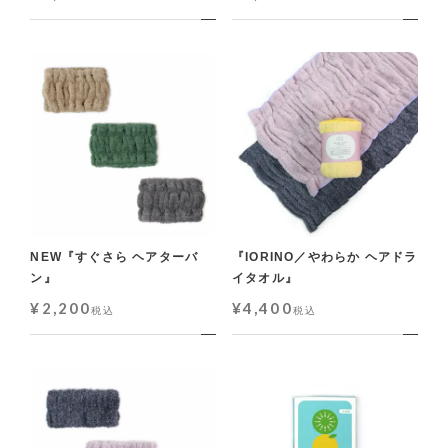
NEW『すぐさら ヘアターバ
『IORINO／やわらか ヘアドラ
ン』
イタオル』
¥
2,200
¥
4,400
税込
税込