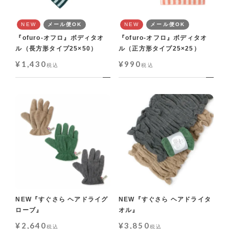
NEW
メール便OK
NEW
メール便OK
『ofuro-オフロ』ボディタオ
『ofuro-オフロ』ボディタオ
ル（長方形タイプ25×50）
ル（正方形タイプ25×25）
¥
1,430
¥
990
税込
税込
NEW『すぐさら ヘアドライグ
NEW『すぐさら ヘアドライタ
ローブ』
オル』
¥
2,640
¥
3,850
税込
税込