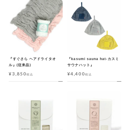
『すぐさら ヘアドライタオ
『kasumi sauna hat-カスミ
ル』(従来品)
サウナハット』
¥
3,850
¥
4,400
税込
税込