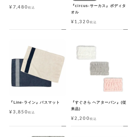
『circus-サーカス』ボディタ
¥
7,480
税込
オル
¥
1,320
税込
『Line-ライン』バスマット
『すぐさら ヘアターバン』(従
来品)
¥
3,850
税込
¥
2,200
税込