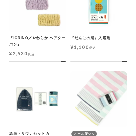
『IORINO／やわらか ヘアター
『だんごの湯』入浴剤
バン』
¥
1,100
税込
¥
2,530
税込
温泉・サウナセット A
メール便OK