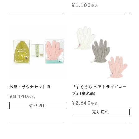
¥
1,100
税込
温泉・サウナセット B
『すぐさら ヘアドライグロー
ブ』(従来品)
¥
8,140
税込
¥
2,640
税込
売り切れ
売り切れ