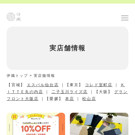
実店舗情報
伊織トップ
>
実店舗情報
【宮城】
エスパル仙台店
｜【東京】
コレド室町店
｜
Ｋ
ＩＴＴＥ丸の内店
｜
二子玉川ライズ店
｜【大阪】
グラン
フロント大阪店
｜【愛媛】
本店
｜
松山店