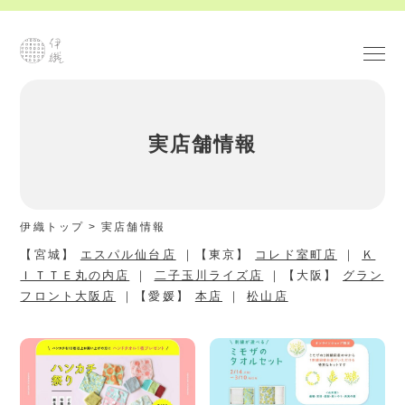
実店舗情報
伊織トップ
>
実店舗情報
【宮城】
エスパル仙台店
｜【東京】
コレド室町店
｜
Ｋ
ＩＴＴＥ丸の内店
｜
二子玉川ライズ店
｜【大阪】
グラン
フロント大阪店
｜【愛媛】
本店
｜
松山店