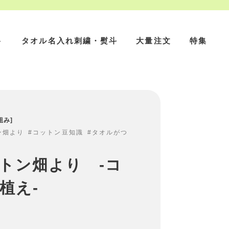
ト
タオル名入れ刺繍・熨斗
大量注文
特集
組み
ン畑より
コットン豆知識
タオルがつ
トン畑より -コ
植え-