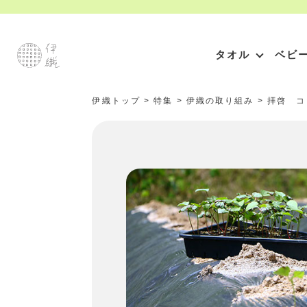
タオル
ベビ
伊織トップ
>
特集
>
伊織の取り組み
>
拝啓 コ