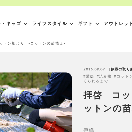
ー・キッズ
ライフスタイル
ギフト
アウトレッ
ットン畑より -コットンの苗植え-
2016.09.07
伊織の取り
愛媛
読み物
コット
くられるまで
拝啓 コッ
ットンの苗
伊織