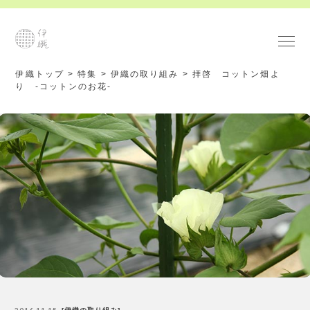
伊織トップ
>
特集
>
伊織の取り組み
>
拝啓 コットン畑よ
り -コットンのお花-
2016.11.15