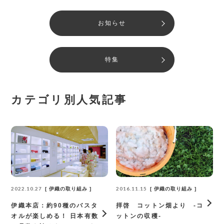
お知らせ
特集
カテゴリ別人気記事
2016.11.15
2022.10.27
伊織の取り組み
伊織の取り組み
拝啓 コットン畑より -コ
伊織本店：約90種のバスタ
ットンの収穫-
オルが楽しめる！ 日本有数