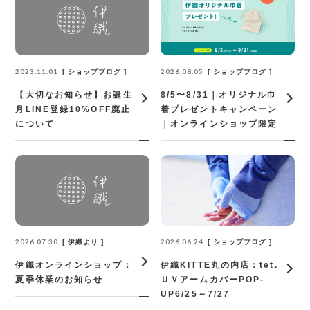
2023.11.01
2026.08.05
ショップブログ
ショップブログ
【大切なお知らせ】お誕生
8/5〜8/31｜オリジナル巾
月LINE登録10%OFF廃止
着プレゼントキャンペーン
について
｜オンラインショップ限定
2026.07.30
2026.06.24
伊織より
ショップブログ
伊織オンラインショップ：
伊織KITTE丸の内店：tet.
夏季休業のお知らせ
ＵＶアームカバーPOP‐
UP6/25～7/27