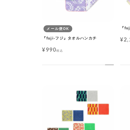
『f
メール便OK
『fuji-フジ』タオルハンカチ
¥
2
¥
990
税込