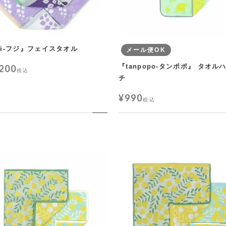
uji-フジ』フェイスタオル
メール便OK
『tanpopo-タンポポ』 タオル
,200
税込
チ
¥
990
税込