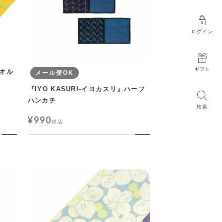
ログイン
ギフト
タオル
メール便OK
『IYO KASURI-イヨカスリ』ハーフ
ハンカチ
検索
¥
990
税込