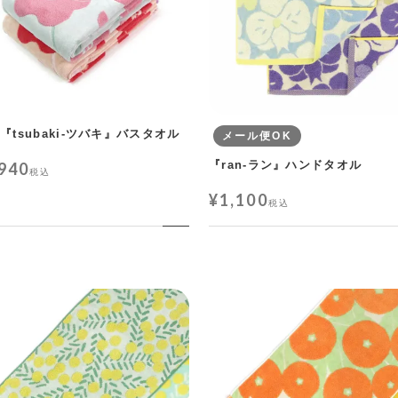
『tsubaki-ツバキ』バスタオル
メール便OK
『ran-ラン』ハンドタオル
,940
税込
¥
1,100
税込