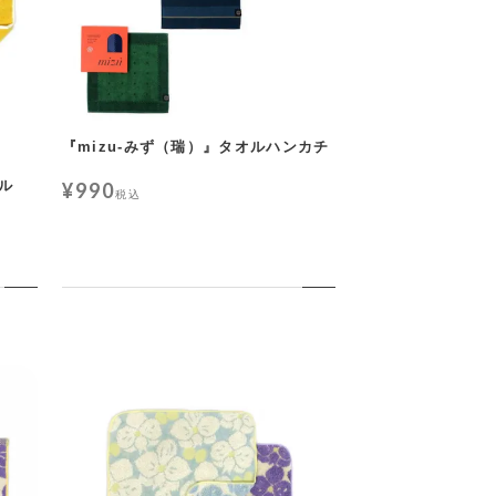
『mizu-みず（瑞）』タオルハンカチ
オル
¥
990
税込