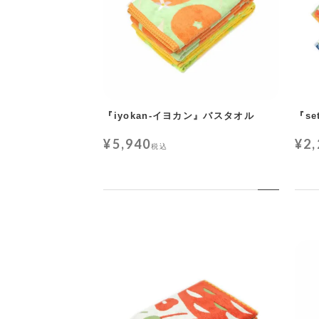
『iyokan-イヨカン』バスタオル
『s
¥
5,940
¥
2
税込