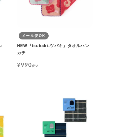
メール便OK
ル
NEW『tsubaki-ツバキ』タオルハン
カチ
¥
990
税込