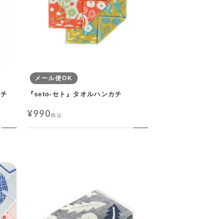
メール便OK
カチ
『seto-セト』タオルハンカチ
¥
990
税込