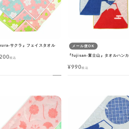
akura-サクラ』フェイスタオル
メール便OK
『fujisan-富士山』タオルハン
,200
税込
¥
990
税込