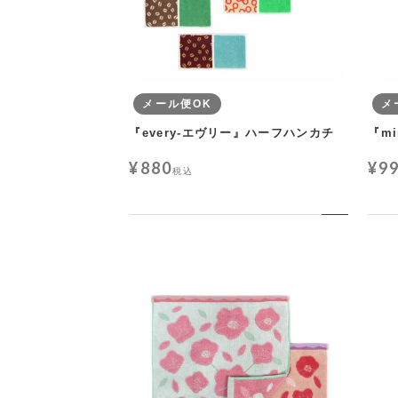
メール便OK
メ
『every-エヴリー』ハーフハンカチ
『m
¥
880
¥
9
税込