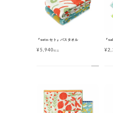
『seto-セト』バスタオル
『s
¥
5,940
¥
2
税込