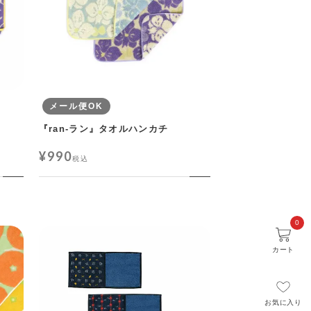
メール便OK
『ran-ラン』タオルハンカチ
¥
990
税込
0
カート
お気に入り