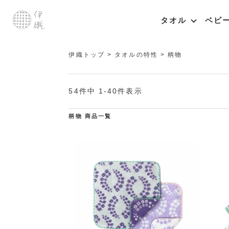
タオル
ベビ
伊織トップ
タオルの特性
柄物
54
件中
1
-
40
件表示
柄物 商品一覧