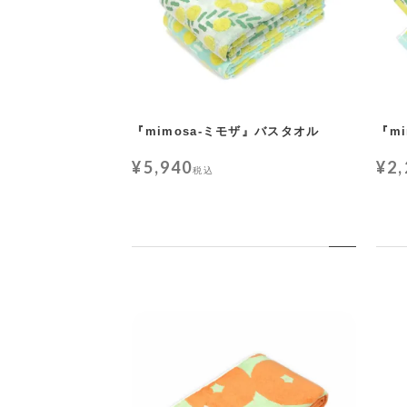
『mimosa-ミモザ』バスタオル
『m
¥
5,940
¥
2
税込