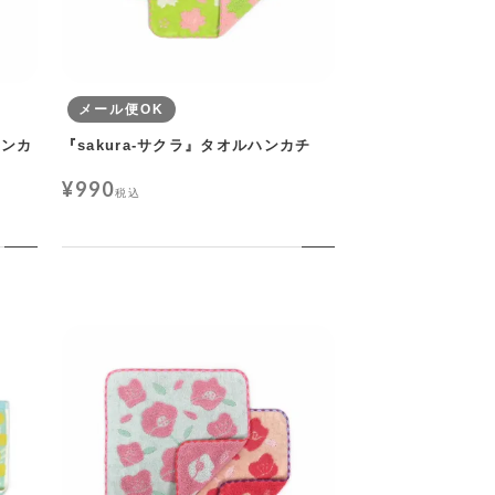
メール便OK
ハンカ
『sakura-サクラ』タオルハンカチ
¥
990
税込