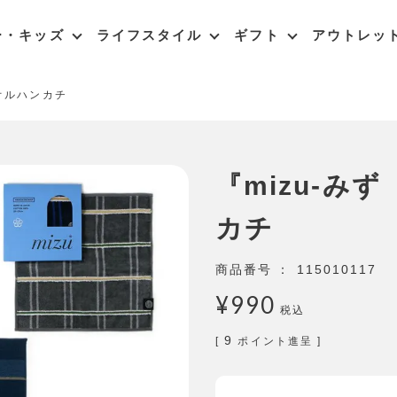
ー・キッズ
ライフスタイル
ギフト
アウトレッ
オルハンカチ
『mizu-み
カチ
商品番号
115010117
¥
990
税込
9
[
ポイント進呈 ]