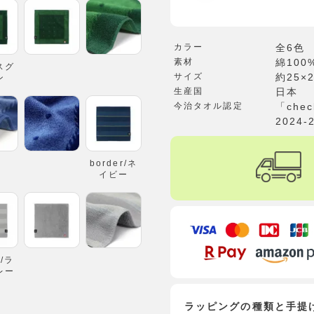
カラー
全6色
素材
綿100
モスグ
サイズ
約25×
ン
生産国
日本
今治タオル認定
「che
2024-
border/ネ
イビー
r/ラ
レー
ラッピングの種類と手提