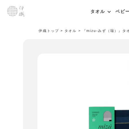
タオル
ベビ
伊織トップ
タオル
『mizu-みず（瑞）』タ