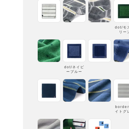
dot/
リー
dot/ネイビ
ーブルー
borde
イトグ