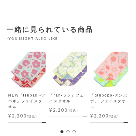
一緒に見られている商品
YOU MIGHT ALSO LIKE
オ
NEW『tsubaki-ツ
『ran-ラン』フェ
『tanpopo-タンポ
『
バキ』フェイスタ
イスタオル
ポ』 フェイスタオ
イ
オル
ル
¥2,200
¥
(税込)
¥2,200
¥2,200
(税込)
(税込)