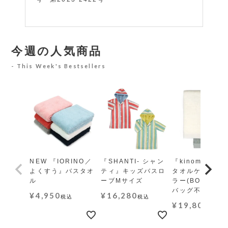
今週の人気商品
This Week's Bestsellers
NEW 『IORINO／
『SHANTI- シャン
『kinome-木の
よくすう』バスタオ
ティ』キッズバスロ
タオルケット レ
ル
ーブMサイズ
ラー(BOX・ギ
バッグ不可)
¥
4,950
¥
16,280
税込
税込
¥
19,800
税込