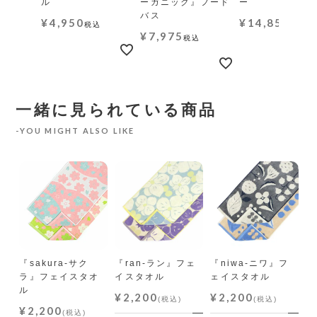
ル
ーガニック』フード
ー
バス
¥
4,950
¥
14,850
税込
税込
¥
7,975
税込
一緒に見られている商品
YOU MIGHT ALSO LIKE
ェ
『sakura-サク
『ran-ラン』フェ
『niwa-ニワ』フ
N
ラ』フェイスタオ
イスタオル
ェイスタオル
バ
ル
オ
¥2,200
¥2,200
(税込)
(税込)
¥2,200
¥
(税込)