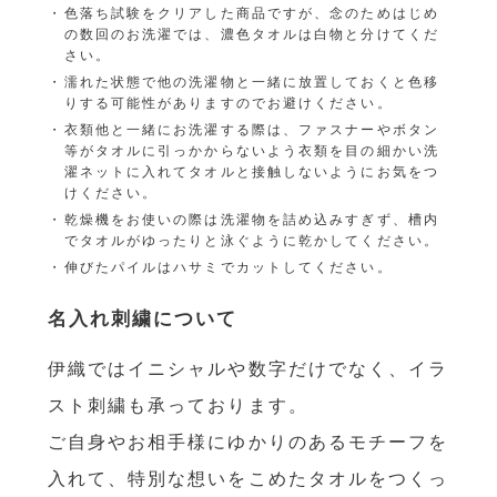
色落ち試験をクリアした商品ですが、念のためはじめ
の数回のお洗濯では、濃色タオルは白物と分けてくだ
さい。
濡れた状態で他の洗濯物と一緒に放置しておくと色移
りする可能性がありますのでお避けください。
衣類他と一緒にお洗濯する際は、ファスナーやボタン
等がタオルに引っかからないよう衣類を目の細かい洗
濯ネットに入れてタオルと接触しないようにお気をつ
けください。
乾燥機をお使いの際は洗濯物を詰め込みすぎず、槽内
でタオルがゆったりと泳ぐように乾かしてください。
伸びたパイルはハサミでカットしてください。
名入れ刺繍について
伊織ではイニシャルや数字だけでなく、イラ
スト刺繍も承っております。
ご自身やお相手様にゆかりのあるモチーフを
入れて、特別な想いをこめたタオルをつくっ