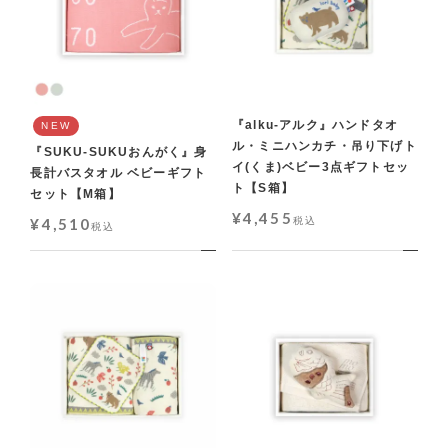
『alku-アルク』ハンドタオ
NEW
ル・ミニハンカチ・吊り下げト
『SUKU-SUKUおんがく』身
イ(くま)ベビー3点ギフトセッ
長計バスタオル ベビーギフト
ト【S箱】
セット【M箱】
¥
4,455
¥
4,510
税込
税込