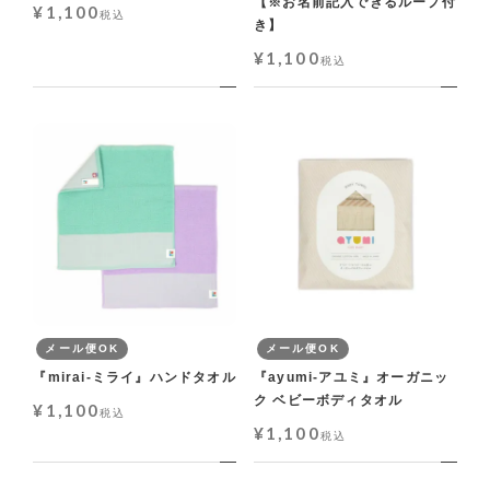
【※お名前記入できるループ付
¥
1,100
税込
き】
¥
1,100
税込
メール便OK
メール便OK
『mirai-ミライ』ハンドタオル
『ayumi-アユミ』オーガニッ
ク ベビーボディタオル
¥
1,100
税込
¥
1,100
税込