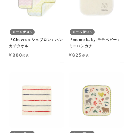
メール便OK
メール便OK
『Chevron-シェブロン』ハン
『momo baby-モモベビー』
カチタオル
ミニハンカチ
¥
880
¥
825
税込
税込