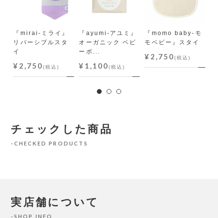
『mirai-ミライ』
『ayumi-アユミ』
『momo baby-モ
『
リバーシブルスタ
オーガニック ベビ
モベビー』スタイ
B
イ
ーボ...
ー
¥2,750
(税込)
¥2,750
¥1,100
¥
(税込)
(税込)
チェックした商品
CHECKED PRODUCTS
実店舗について
SHOP INFO