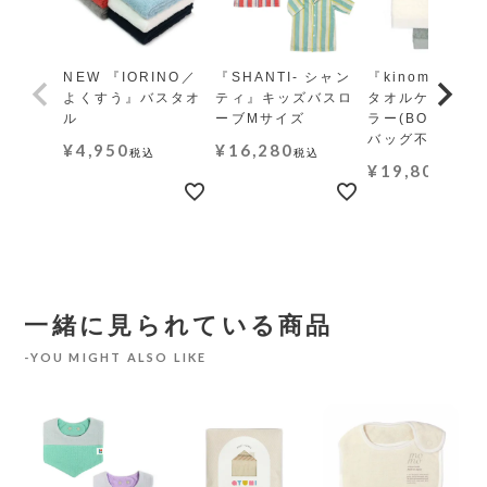
NEW 『IORINO／
『SHANTI- シャン
『kinome-木の
よくすう』バスタオ
ティ』キッズバスロ
タオルケット レ
ル
ーブMサイズ
ラー(BOX・ギ
バッグ不可)
¥
4,950
¥
16,280
税込
税込
¥
19,800
税込
一緒に見られている商品
YOU MIGHT ALSO LIKE
』吊