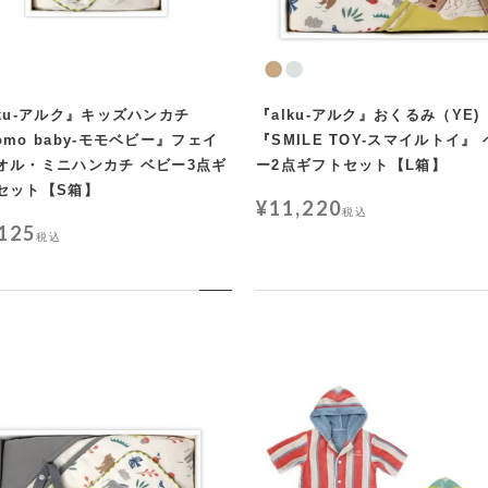
lku-アルク』キッズハンカチ
『alku-アルク』おくるみ（YE)
omo baby-モモベビー』フェイ
『SMILE TOY-スマイルトイ』
オル・ミニハンカチ ベビー3点ギ
ー2点ギフトセット【L箱】
セット【S箱】
¥
11,220
税込
,125
税込