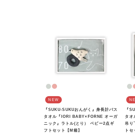
NEW
N
『SUKU-SUKUおんがく』身長計バス
『S
タオル『IORI BABY×FORNE オーガ
タオ
ニック』ラトル(とり） ベビー2点ギ
吊り
フトセット【M箱】
トセ