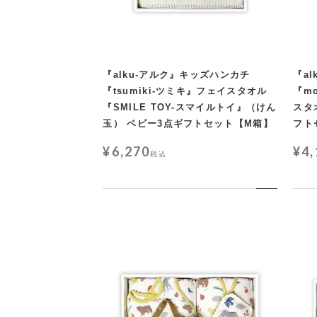
『alku-アルク』キッズハンカチ
『a
『tsumiki-ツミキ』フェイスタオル
『m
『SMILE TOY-スマイルトイ』（けん
スタ
玉） ベビー3点ギフトセット【M箱】
フト
¥
6,270
¥
4
税込