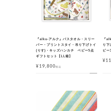
『alku-アルク』バスタオル・スリー
『a
パー・プリントスタイ・吊り下げトイ
り下
(りす)・キッズハンカチ ベビー5点
ビー
ギフトセット【LL箱】
¥
1
¥
19,800
税込