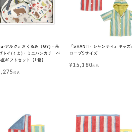
lku-アルク』おくるみ（GY)・吊
『SHANTI- シャンティ』キッ
げトイ(くま)・ミニハンカチ ベ
ローブSサイズ
3点ギフトセット【L箱】
¥
15,180
税込
1,275
税込