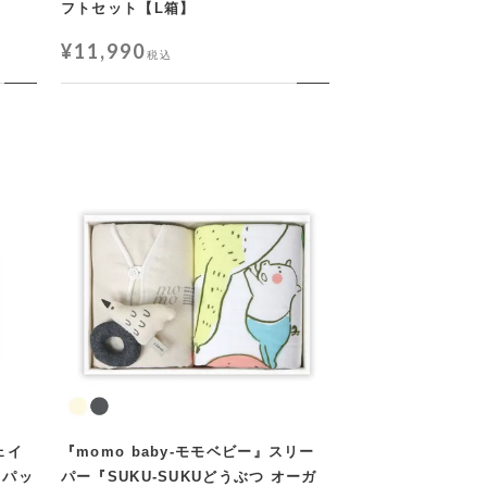
フトセット【L箱】
¥
11,990
税込
ェイ
『momo baby-モモベビー』スリー
りパッ
パー『SUKU-SUKUどうぶつ オーガ