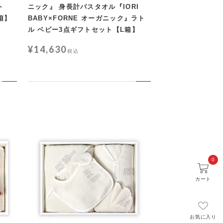
ト
ニック』 身長計バスタオル『IORI
箱】
BABY×FORNE オーガニック』ラト
ル ベビー3点ギフトセット【L箱】
¥
14,630
税込
0
カート
お気に入り