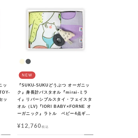
NEW
ニッ
『SUKU-SUKUどうぶつ オーガニッ
OY-
ク』身長計バスタオル『mirai-ミラ
セッ
イ』リバーシブルスタイ・フェイスタ
オル（LV)『IORI BABY×FORNE オ
ーガニック』ラトル ベビー4点ギフ
トセット【L箱】
¥
12,760
税込