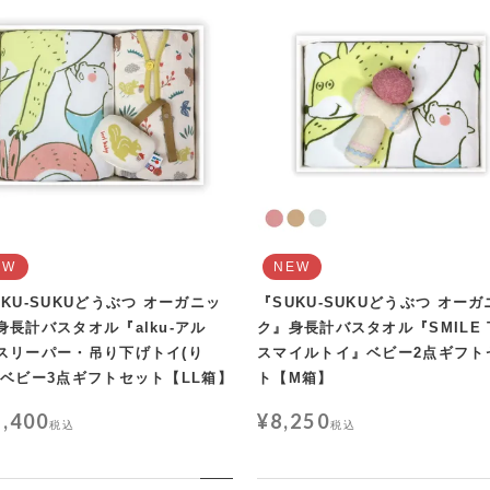
EW
NEW
UKU-SUKUどうぶつ オーガニッ
『SUKU-SUKUどうぶつ オーガ
身長計バスタオル『alku-アル
ク』身長計バスタオル『SMILE T
スリーパー・吊り下げトイ(り
スマイルトイ』ベビー2点ギフト
 ベビー3点ギフトセット【LL箱】
ト【M箱】
5,400
¥
8,250
税込
税込