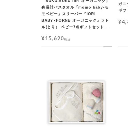
『SUKU-SUKU iori オーガニック』
ガニ
身長計バスタオル『momo baby-モ
ギフ
モベビー』スリーパー『IORI
BABY×FORNE オーガニック』ラト
¥
4
ル(とり） ベビー3点ギフトセット
【LL箱】
¥
15,620
税込