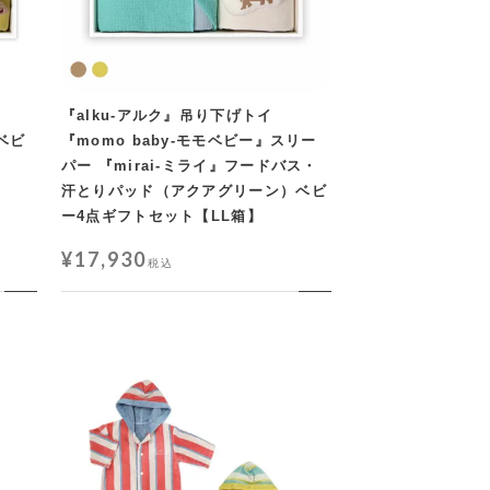
『alku-アルク』吊り下げトイ
 ベビ
『momo baby-モモベビー』スリー
パー 『mirai-ミライ』フードバス・
汗とりパッド（アクアグリーン）ベビ
ー4点ギフトセット【LL箱】
¥
17,930
税込