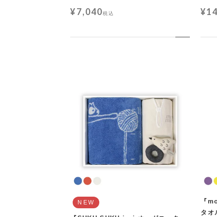
¥
7,040
¥
1
税込
『m
NEW
タオ