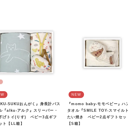
EW
NEW
UKU-SUKUおんがく』身長計バス
『momo baby-モモベビー』ハ
ル『alku-アルク』スリーパー・
タオル『SMILE TOY-スマイル
下げトイ(りす) ベビー3点ギフ
たい焼き ベビー2点ギフトセッ
ット【LL箱】
【S箱】