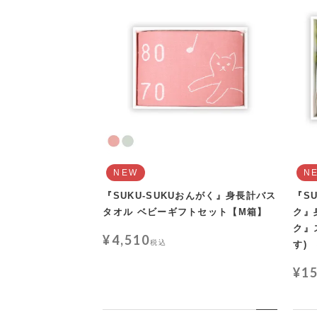
NEW
N
『SUKU-SUKUおんがく』身長計バス
『S
タオル ベビーギフトセット【M箱】
ク』
ク』
¥
4,510
税込
す)
¥
1