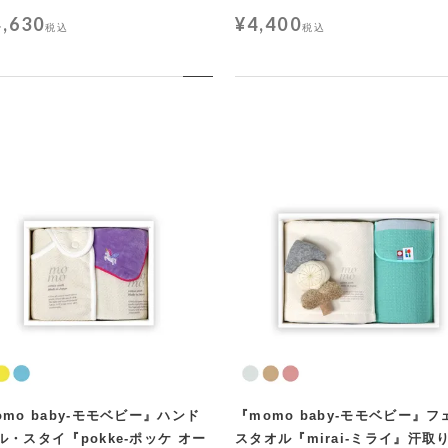
4,630
¥
4,400
税込
税込
omo baby-モモベビー』ハンド
『momo baby-モモベビー』フ
ル・スタイ『pokke-ポッケ オー
スタオル『mirai-ミライ』汗取