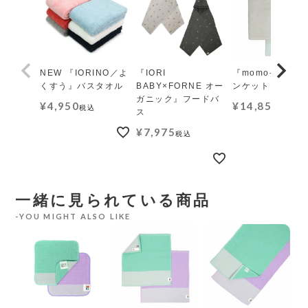
NEW 『IORINO／よ
『IORI
『momo-モモ』
くすう』バスタオル
BABY×FORNE オー
ンケット レギュ
ガニック』フードバ
¥
4,950
¥
14,850
税込
税込
ス
¥
7,975
税込
一緒に見られている商品
YOU MIGHT ALSO LIKE
キ