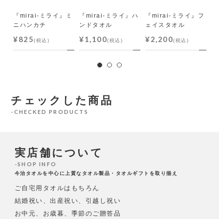
『mirai-ミライ』ミ
『mirai-ミライ』ハ
『mirai-ミライ』フ
『
ニハンカチ
ンドタオル
ェイスタオル
ュ
¥825
¥1,100
¥2,200
¥
(税込)
(税込)
(税込)
チェックした商品
CHECKED PRODUCTS
実店舗について
SHOP INFO
今治タオルを中心に上質なタオル製品・タオルギフトを取り揃え
ご自宅用タオルはもちろん
結婚祝い、出産祝い、引越し祝い
お中元、お歳暮、季節のご贈答品