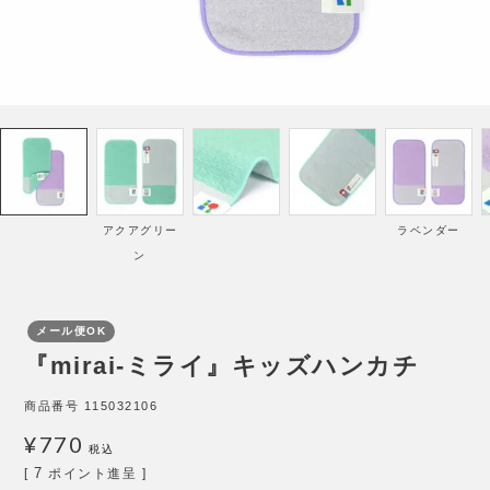
アクアグリー
ラベンダー
ン
メール便OK
『mirai-ミライ』キッズハンカチ
商品番号
115032106
¥
770
税込
7
[
ポイント進呈 ]