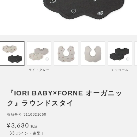
ライトグレー
チャコール
『IORI BABY×FORNE オーガニッ
ク』ラウンドスタイ
商品番号
3110321050
¥
3,630
税込
33
[
ポイント進呈 ]