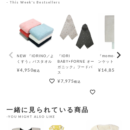
This Week's Bestsellers
NEW 『IORINO／よ
『IORI
『momo-モモ』
くすう』バスタオル
BABY×FORNE オー
ンケット レギュ
ガニック』フードバ
¥
4,950
¥
14,850
税込
税込
ス
¥
7,975
税込
一緒に見られている商品
YOU MIGHT ALSO LIKE