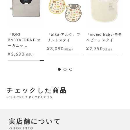
オ
『IORI
『alku-アルク』プ
『momo baby-モモ
『
BABY×FORNE オ
リントスタイ
ベビー』スタイ
バ
ーガニッ...
¥3,080
¥2,750
¥
(税込)
(税込)
¥3,630
(税込)
チェックした商品
CHECKED PRODUCTS
実店舗について
SHOP INFO