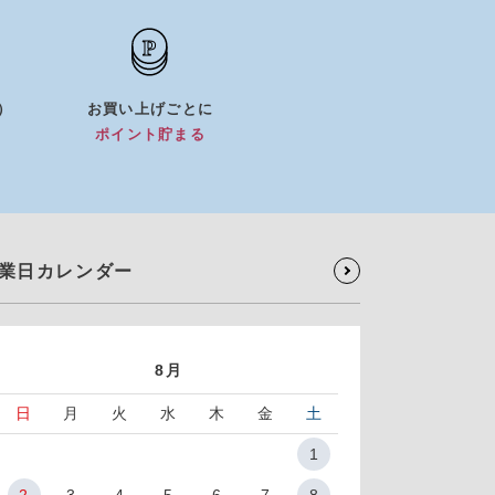
5）
お買い上げごとに
）
ポイント貯まる
業日カレンダー
8月
日
月
火
水
木
金
土
1
2
3
4
5
6
7
8