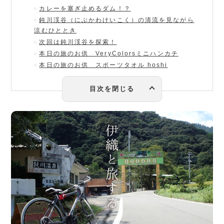
カレーを塞ぎ止めるダム！？
鈍川渓谷（にぶかわけいこく）の清流を見ながら
涼むひととき
次回は鈍川渓谷を探索！
本日の旅のお供 VeryColorsミニハンカチ
本日の旅のお供 スポーツタオル hoshi