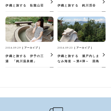
伊織と旅する 臥龍山荘
伊織と旅する 鈍川渓谷
2016.09.29
2016.09.23
アーカイブ
アーカイブ
伊織と旅する 伊予の三
伊織と旅する 瀬戸内しま
湯 「鈍川温泉郷」
なみ海道 ～第4弾～ 因島