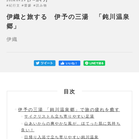
アーカイブ
紀行文
愛媛
読み物
伊織と旅する 伊予の三湯 「鈍川温泉
郷」
伊織
目次
伊予の三湯 「鈍川温泉郷」で旅の疲れを癒す
サイクリストも立ち寄りやすい足湯
山あいからの爽やかな風が、ほてった肌に気持ち
良い！
日帰り入浴で立ち寄りやすい鈍川温泉