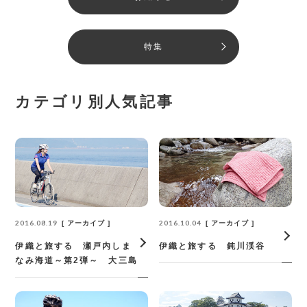
特集
カテゴリ別人気記事
2016.08.19
2016.10.04
アーカイブ
アーカイブ
伊織と旅する 瀬戸内しま
伊織と旅する 鈍川渓谷
なみ海道～第2弾～ 大三島