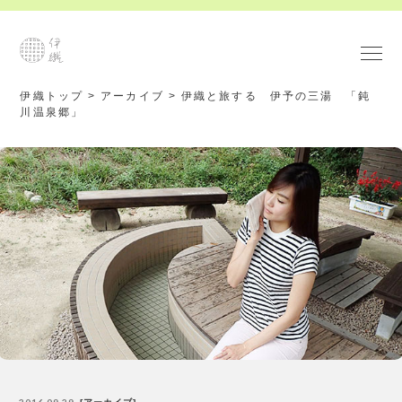
伊織トップ
>
アーカイブ
>
伊織と旅する 伊予の三湯 「鈍
川温泉郷」
2016.09.29