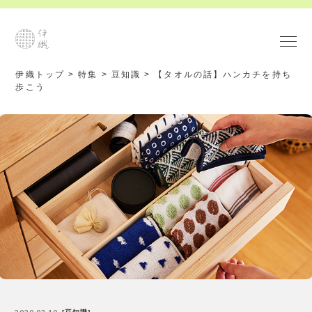
伊織トップ
>
特集
>
豆知識
>
【タオルの話】ハンカチを持ち
歩こう
2020.03.10