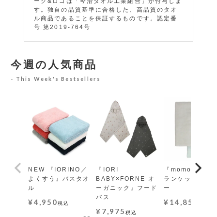
ーク&ロゴは「今治タオル工業組合」が付与しま
す。独自の品質基準に合格した、高品質のタオ
ル商品であることを保証するものです。認定番
号 第2019-764号
今週の人気商品
This Week's Bestsellers
NEW 『IORINO／
『IORI
『momo-モモ』
よくすう』バスタオ
BABY×FORNE オ
ランケット レギ
ル
ーガニック』フード
ー
バス
¥
4,950
¥
14,850
税込
税込
¥
7,975
税込