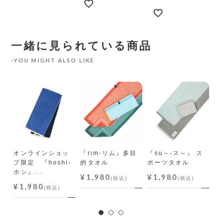
一緒に見られている商品
YOU MIGHT ALSO LIKE
A
オンラインショッ
『rim-リム』多目
『su～-ス～』 ス
『
プ限定 『hoshi-
的タオル
ポーツタオル
イ
ホシ』...
ル
¥1,980
¥1,980
(税込)
(税込)
¥1,980
¥
(税込)