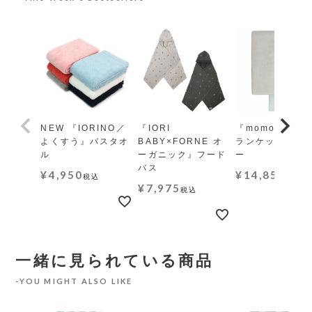
NEW 『IORINO／
『IORI
『momo-モモ』
よくすう』バスタオ
BABY×FORNE オ
ランケット レギ
ル
ーガニック』フード
ー
バス
¥
4,950
¥
14,850
税込
税込
¥
7,975
税込
一緒に見られている商品
YOU MIGHT ALSO LIKE