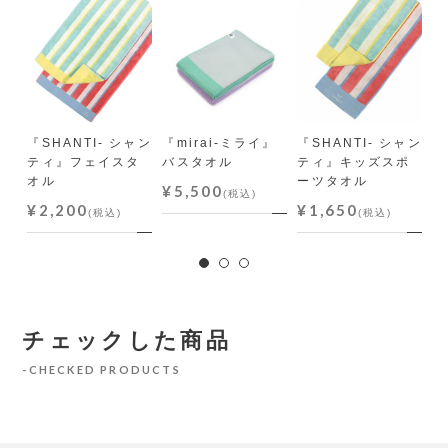
』吊
『SHANTI- シャン
『mirai-ミライ』
『SHANTI- シャン
『
ティ』フェイスタ
バスタオル
ティ』キッズスポ
i
オル
ーツタオル
ク.
¥5,500
(税込)
¥2,200
¥1,650
¥
(税込)
(税込)
チェックした商品
CHECKED PRODUCTS