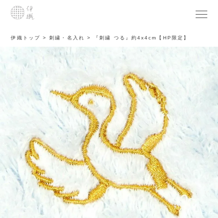
伊織トップ
刺繍・名入れ
『刺繍 つる』約4x4cm【HP限定】