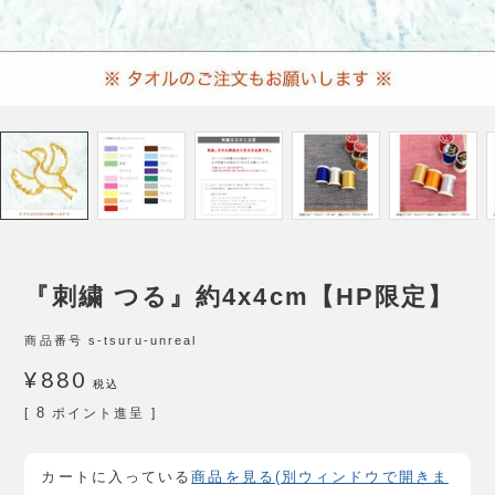
『刺繍 つる』約4x4cm【HP限定】
商品番号
s-tsuru-unreal
¥
880
税込
8
[
ポイント進呈 ]
カートに入っている
商品を見る(別ウィンドウで開きま