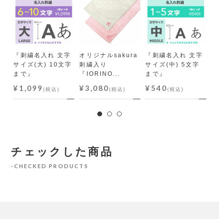
ト1
『刺繍名入れ 文字
オリジナルsakura
『刺繍名入れ 文字
N
サイズ(大) 10文字
刺繍入り
サイズ(中) 5文字
ふ
まで』
『IORINO...
まで』
オ
¥1,099
¥3,080
¥540
¥
(税込)
(税込)
(税込)
チェックした商品
CHECKED PRODUCTS