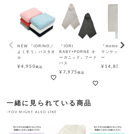
NEW 『IORINO／
『IORI
『momo-モモ』
よくすう』バスタオ
BABY×FORNE オ
ランケット レギ
ル
ーガニック』フード
ー
バス
¥
4,950
¥
14,850
税込
税込
¥
7,975
税込
一緒に見られている商品
YOU MIGHT ALSO LIKE
繍