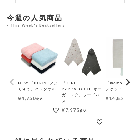
今週の人気商品
This Week's Bestsellers
NEW 『IORINO／よ
『IORI
『momo-モモ』
くすう』バスタオル
BABY×FORNE オー
ンケット レギュ
ガニック』フードバ
¥
4,950
¥
14,850
税込
税込
ス
¥
7,975
税込