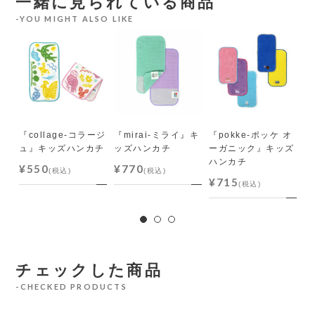
一緒に見られている商品
YOU MIGHT ALSO LIKE
』ミ
『collage-コラージ
『mirai-ミライ』キ
『pokke-ポッケ オ
『
ュ』キッズハンカチ
ッズハンカチ
ーガニック』キッズ
ニ
ハンカチ
¥550
¥770
¥
(税込)
(税込)
¥715
(税込)
チェックした商品
CHECKED PRODUCTS