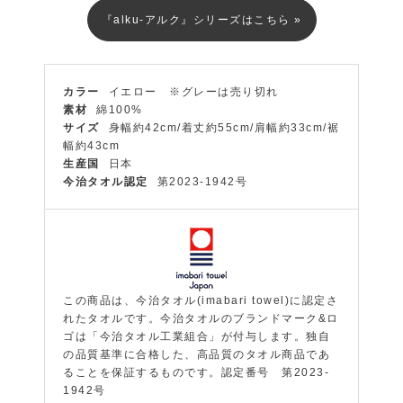
『alku-アルク』シリーズはこちら »
カラー
イエロー ※グレーは売り切れ
素材
綿100%
サイズ
身幅約42cm/着丈約55cm/肩幅約33cm/裾
幅約43cm
生産国
日本
今治タオル認定
第2023-1942号
この商品は、今治タオル(imabari towel)に認定さ
れたタオルです。今治タオルのブランドマーク&ロ
ゴは「今治タオル工業組合」が付与します。独自
の品質基準に合格した、高品質のタオル商品であ
ることを保証するものです。認定番号 第2023-
1942号