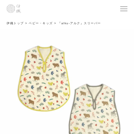
伊織トップ
ベビー・キッズ
『alku-アルク』スリーパー