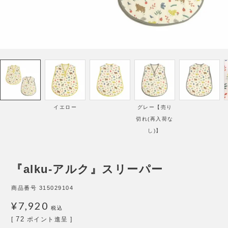
イエロー
グレー【売り
切れ(再入荷な
し)】
『alku-アルク』スリーパー
商品番号
315029104
¥
7,920
税込
72
[
ポイント進呈 ]