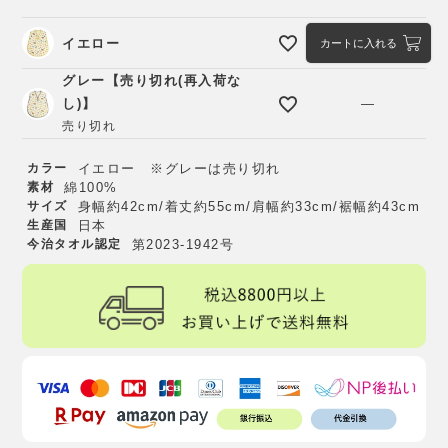
イエロー
カートに入れる
グレー【売り切れ(再入荷な
し)】
—
売り切れ
カラー
イエロー ※グレーは売り切れ
素材
綿100%
サイズ
身幅約42cm/着丈約55cm/肩幅約33cm/裾幅約43cm
生産国
日本
今治タオル認定
第2023-1942号