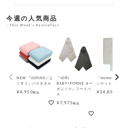
今週の人気商品
This Week's Bestsellers
NEW 『IORINO／よ
『IORI
『momo-モモ』
くすう』バスタオル
BABY×FORNE オー
ンケット レギュ
ガニック』フードバ
¥
4,950
¥
14,850
税込
税込
ス
¥
7,975
税込