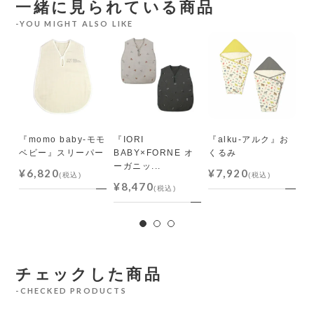
一緒に見られている商品
YOU MIGHT ALSO LIKE
バ
ーパ
『momo baby-モモ
『IORI
『alku-アルク』お
『
ベビー』スリーパー
BABY×FORNE オ
くるみ
リ
ーガニッ...
¥6,820
¥7,920
¥
(税込)
(税込)
¥8,470
(税込)
チェックした商品
CHECKED PRODUCTS