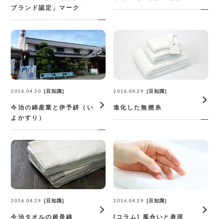
ブランド認定」マーク
2016.04.30
2016.04.29
豆知識
豆知識
今治の綿産業と伊予絣（い
進化した無撚糸
よかすり）
2016.04.29
2016.04.29
豆知識
豆知識
今治タオルの超長綿
[コラム] 風合いと表現