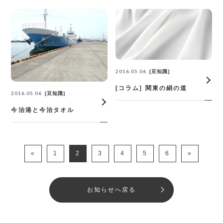
2016.05.06
豆知識
[コラム] 関東の絹の道
2016.05.06
豆知識
今治港と今治タオル
«
1
2
3
4
5
6
»
お知らせへ戻る