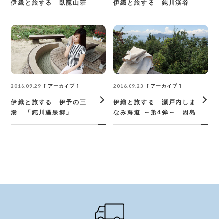
伊織と旅する 臥龍山荘
伊織と旅する 鈍川渓谷
2016.09.29
2016.09.23
アーカイブ
アーカイブ
伊織と旅する 伊予の三
伊織と旅する 瀬戸内しま
湯 「鈍川温泉郷」
なみ海道 ～第4弾～ 因島