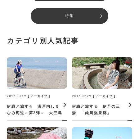
特集
カテゴリ別人気記事
2016.08.19
2016.09.29
アーカイブ
アーカイブ
伊織と旅する 瀬戸内しま
伊織と旅する 伊予の三
なみ海道～第2弾～ 大三島
湯 「鈍川温泉郷」