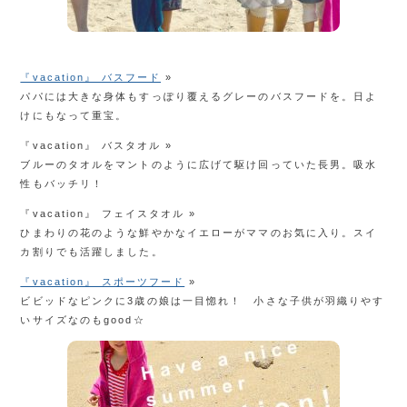
『vacation』 バスフード
»
パパには大きな身体もすっぽり覆えるグレーのバスフードを。日よ
けにもなって重宝。
『vacation』 バスタオル »
ブルーのタオルをマントのように広げて駆け回っていた長男。吸水
性もバッチリ！
『vacation』 フェイスタオル »
ひまわりの花のような鮮やかなイエローがママのお気に入り。スイ
カ割りでも活躍しました。
『vacation』 スポーツフード
»
ビビッドなピンクに3歳の娘は一目惚れ！ 小さな子供が羽織りやす
いサイズなのもgood☆