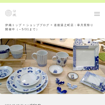
伊織トップ
>
ショップブログ
>
道後湯之町店：皐月窯祭り
開催中（～5/31まで）