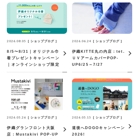
2026.08.05
2026.06.24
ショップブログ
ショップブログ
8/5〜8/31｜オリジナル巾
伊織KITTE丸の内店：tet.
着プレゼントキャンペーン
ＵＶアームカバーPOP‐
｜オンラインショップ限定
UP6/25～7/27
2026.05.26
2026.05.15
ショップブログ
ショップブログ
伊織グランフロント大阪
道後へDOGOキャンペーン
店：Mustakivi POP-UP
2026!