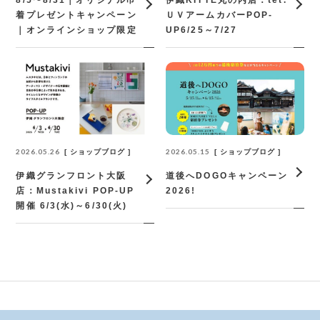
8/5〜8/31｜オリジナル巾
伊織KITTE丸の内店：tet.
着プレゼントキャンペーン
ＵＶアームカバーPOP‐
｜オンラインショップ限定
UP6/25～7/27
2026.05.26
2026.05.15
ショップブログ
ショップブログ
伊織グランフロント大阪
道後へDOGOキャンペーン
店：Mustakivi POP-UP
2026!
開催 6/3(水)～6/30(火)