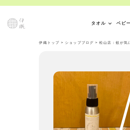
タオル
ベビ
伊織トップ
>
ショップブログ
>
松山店：蚊が気