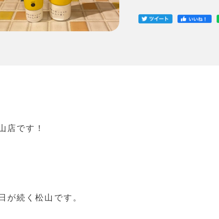
山店です！
日が続く松山です。