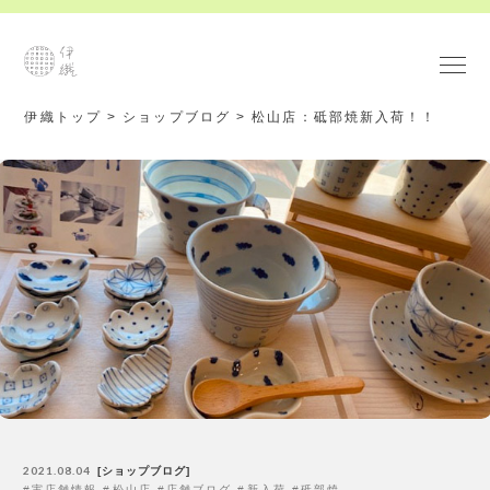
伊織トップ
>
ショップブログ
>
松山店：砥部焼新入荷！！
2021.08.04
ショップブログ
実店舗情報
松山店
店舗ブログ
新入荷
砥部焼