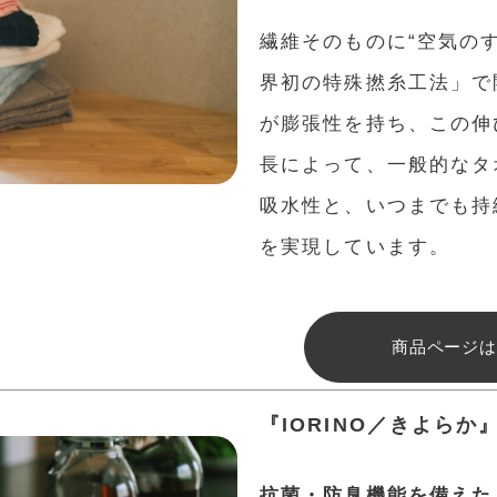
繊維そのものに“空気の
界初の特殊撚糸工法」で
が膨張性を持ち、この伸
長によって、一般的なタオ
吸水性と、いつまでも持
を実現しています。
商品ページは
『IORINO／きよらか
抗菌・防臭機能を備えた