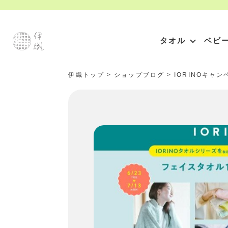
タオル
ベビ
伊織トップ
>
ショップブログ
>
IORINOキャ