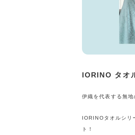
IORINO タ
伊織を代表する無地の
IORINOタオルシ
ト！