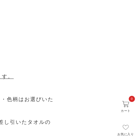
ます。
類・色柄はお選びいた
0
カート
を差し引いたタオルの
お気に入り