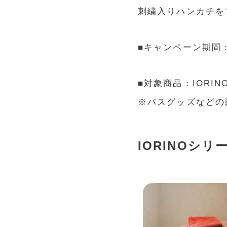
刺繍入りハンカチを
■キャンペーン期間：
■対象商品：IORI
※バスグッズなどの
IORINOシ