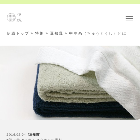
伊織トップ
>
特集
>
豆知識
>
中空糸（ちゅうくうし）とは
2016.05.04
豆知識
読み物
コラム
タオルの素材