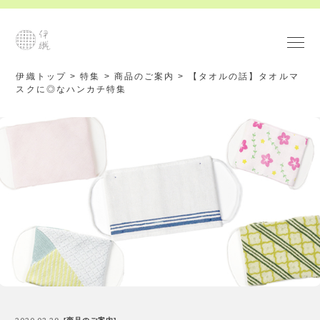
伊織トップ
>
特集
>
商品のご案内
>
【タオルの話】タオルマ
スクに◎なハンカチ特集
2020.03.29