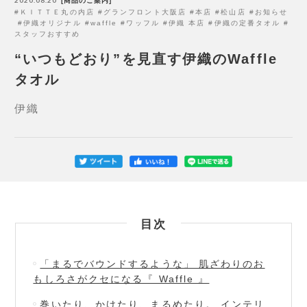
2020.08.20
商品のご案内
ＫＩＴＴＥ丸の内店
グランフロント大阪店
本店
松山店
お知らせ
伊織オリジナル
waffle
ワッフル
伊織 本店
伊織の定番タオル
スタッフおすすめ
“いつもどおり”を見直す伊織のWaffle
タオル
伊織
目次
「まるでバウンドするような」 肌ざわりのお
もしろさがクセになる『 Waffle 』
巻いたり、かけたり、まるめたり。 インテリ