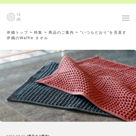
伊織トップ
>
特集
>
商品のご案内
>
“いつもどおり”を見直す
伊織のWaffle タオル