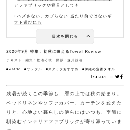
アファブリックや寝具としても
ハズさない、カブらない 当たり前ではないギ
フト選びにも
2020年9月 特集：初秋に映えるTowel Review
テキスト・編集：松浦巧枝 撮影：森川誠治
#waffle #ワッフル #スタッフおすすめ #伊織の定番タオル
SHARE ー
残暑が続くこの季節も、暦の上では秋の始まり。
ベッドリネンやソファカバー、カーテンを変えた
りと、心地よい暮らしの傍らにはいつも、季節に
馴染むインテリアファブリックが寄り添っていま