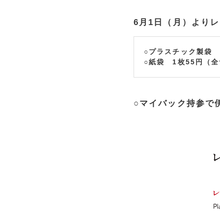
6月1日（月）より
○プラスチック製袋 
○紙袋 1枚55円（
○マイバック持参で