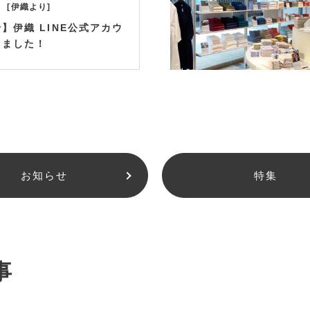
伊織より
】伊織 LINE公式アカウ
きました！
お知らせ
特集
事