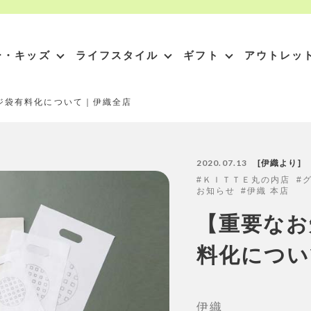
ー・キッズ
ライフスタイル
ギフト
アウトレッ
ジ袋有料化について｜伊織全店
2020.07.13
伊織より
ＫＩＴＴＥ丸の内店
お知らせ
伊織 本店
【重要なお
料化につい
伊織