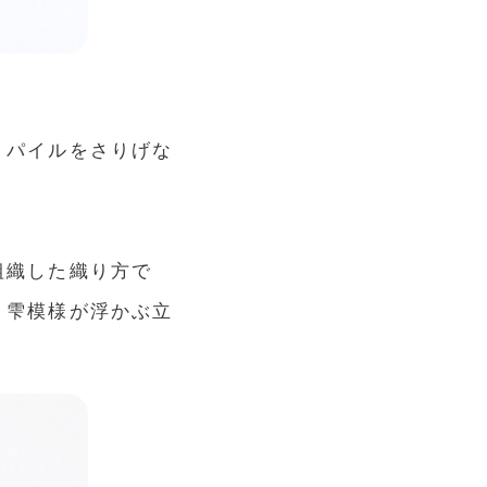
トパイルをさりげな
組織した織り方で
、雫模様が浮かぶ立