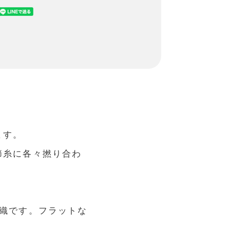
ます。
節糸に各々撚り合わ
組織です。フラットな