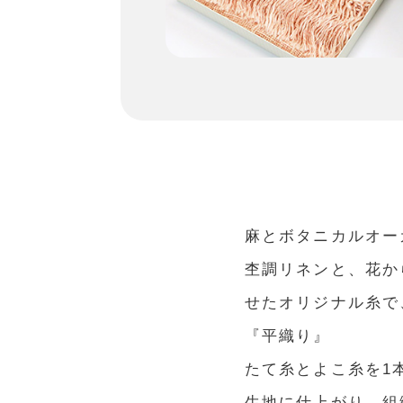
麻とボタニカルオー
杢調リネンと、花か
せたオリジナル糸で
『平織り』
たて糸とよこ糸を1
生地に仕上がり、組