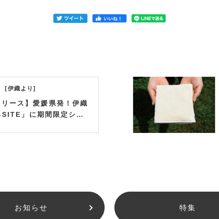
伊織より
リリース】愛媛県発！伊織
-SITE」に期間限定ショ
ープン！オリジナルベビー
行販売
お知らせ
特集