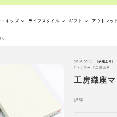
ー・キッズ
ライフスタイル
ギフト
アウトレッ
織り
2016.05.11
伊織より
マフラー
工房織座
工房織座マ
伊織