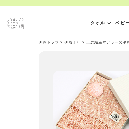
タオル
ベビ
伊織トップ
>
伊織より
>
工房織座マフラーの平