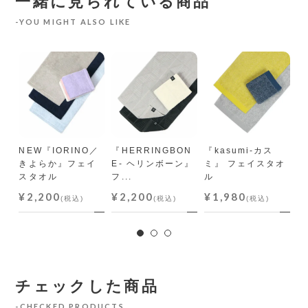
一緒に見られている商品
YOU MIGHT ALSO LIKE
』
NEW『IORINO／
『HERRINGBON
『kasumi-カス
『
きよらか』フェイ
E- ヘリンボーン』
ミ』 フェイスタオ
イ
スタオル
フ...
ル
オ
¥2,200
¥2,200
¥1,980
¥
(税込)
(税込)
(税込)
チェックした商品
CHECKED PRODUCTS