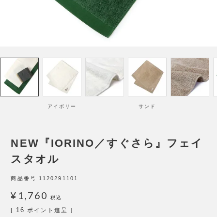
アイボリー
サンド
NEW『IORINO／すぐさら』フェイ
スタオル
商品番号
1120291101
¥
1,760
税込
16
[
ポイント進呈 ]