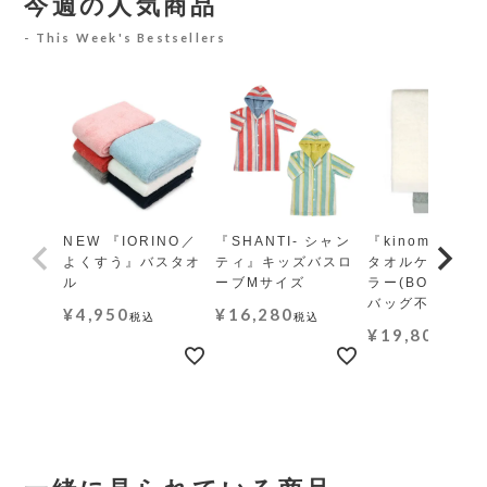
今週の人気商品
This Week's Bestsellers
NEW 『IORINO／
『SHANTI- シャン
『kinome-木の
よくすう』バスタオ
ティ』キッズバスロ
タオルケット レ
ル
ーブMサイズ
ラー(BOX・ギ
バッグ不可)
¥
4,950
¥
16,280
税込
税込
¥
19,800
税込