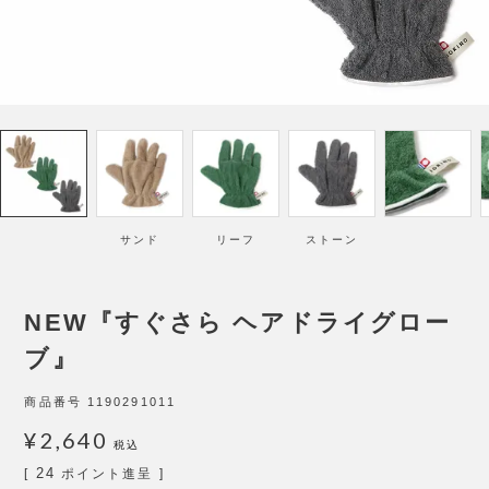
サンド
リーフ
ストーン
NEW『すぐさら ヘアドライグロー
ブ』
商品番号
1190291011
¥
2,640
税込
24
[
ポイント進呈 ]