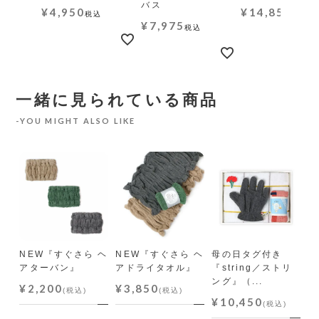
バス
¥
4,950
¥
14,850
税込
税込
¥
7,975
税込
一緒に見られている商品
YOU MIGHT ALSO LIKE
わ
』
NEW『すぐさら ヘ
NEW『すぐさら ヘ
母の日タグ付き
『
アターバン』
アドライタオル』
『string／ストリ
ん
ング』（...
ス
¥2,200
¥3,850
(税込)
(税込)
¥10,450
¥
(税込)