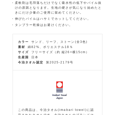
柔軟剤は毛羽落ちだけでなく吸水性の低下やパイル抜
けの原因となります。生地の硬さが気になり始めたと
きにだけ少量のご使用に留めてください。
伸びたパイルはハサミでカットしてください。
タンブラー乾燥はお避けください。
カラー
サンド、リーフ、ストーン(全3色)
素材
綿82%、ポリエステル18％
サイズ
フリーサイズ（約 縦26×横15cm）
生産国
日本
今治タオル認定
第2025-2179号
この商品は、今治タオル(imabari towel)に認
定されたタオルです。今治タオルのブランドマ