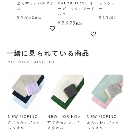
よくすう』バスタオ
BABY×FORNE オ
ランケット レギ
ル
ーガニック』フード
ー
バス
¥
4,950
¥
14,850
税込
税込
¥
7,975
税込
一緒に見られている商品
YOU MIGHT ALSO LIKE
オ
NEW『IORINO／
NEW『IORINO／
NEW『IORINO／
『
きよらか』フェイ
すぐさら』フェイ
ふわふわ』フェイ
フ
スタオル
スタオル
スタオル
¥