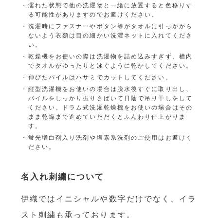
濡れた状態で他の洗濯物と一緒に放置すると色移りす
る可能性がありますのでお避けください。
洗濯時にファスナーやボタン等がタオルに引っかから
ないよう衣類は目の細かい洗濯ネットに入れてくださ
い。
乾燥機をお使いの際は洗濯物を詰め込みすぎず、槽内
でタオルがゆったりと泳ぐように乾かしてください。
伸びたパイルはハサミでカットしてください。
縦型洗濯機をお使いの場合は脱水後すぐに取り出し、
パイルをしっかり振りさばいて日陰で吊り干しをして
ください。ドラム式洗濯乾燥機をお使いの場合はその
まま乾燥まで進めていただくとふんわり仕上がりま
す。
蛍光増白剤入り洗剤や塩素系洗剤のご使用はお避けく
ださい。
名入れ刺繍について
伊織ではイニシャルや数字だけでなく、イラ
スト刺繍も承っております。