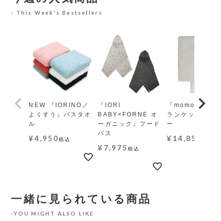
This Week's Bestsellers
NEW 『IORINO／
『IORI
『momo-モモ』
よくすう』バスタオ
BABY×FORNE オ
ランケット レギ
ル
ーガニック』フード
ー
バス
¥
4,950
¥
14,850
税込
税込
¥
7,975
税込
一緒に見られている商品
YOU MIGHT ALSO LIKE