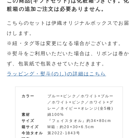
この商品(ギフトセット)は化粧箱つきです。化
粧箱の追加ご注文は必要ありません。
こちらのセットは伊織オリジナルボックスでお届
けします。
※紐・タグ等は変更になる場合がございます。
※熨斗をご利用いただいた場合は、リボンは巻か
ず、包装紙で包装させていただきます。
ラッピング・熨斗(のし)の詳細はこちら
カラー
ブルー×ピンク／ホワイト×ブルー
／ホワイト×ピンク／ホワイト×グ
レー／ネイビー×オレンジ(全5種)
素材
綿100%
サイズ
『フェイスタオル』約34×80cm
箱サイズ
M箱：約20×30×6.5cm
今治タオル
第2022-1843号