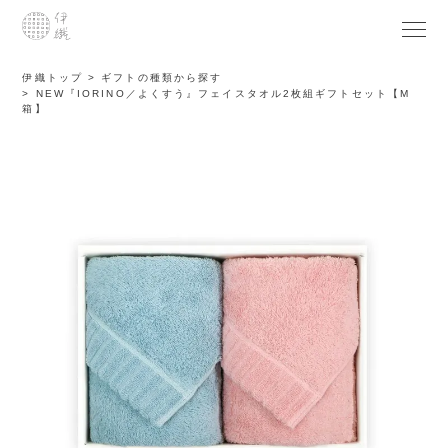
伊織トップ
ギフトの種類から探す
NEW『IORINO／よくすう』フェイスタオル2枚組ギフトセット【M
箱】