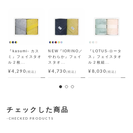
フ
枚組
『kasumi- カス
NEW『IORINO／
『LOTUS-ロータ
『
ミ』フェイスタオ
やわらか』フェイ
ス』フェイスタオ
ン
ル２枚...
スタオ...
ル２枚組...
よ.
¥4,290
¥4,730
¥8,030
¥
(税込)
(税込)
(税込)
チェックした商品
CHECKED PRODUCTS