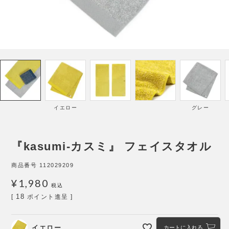
イエロー
グレー
『kasumi-カスミ』 フェイスタオル
商品番号
112029209
¥
1,980
税込
18
[
ポイント進呈 ]
イエロー
カートに入れる