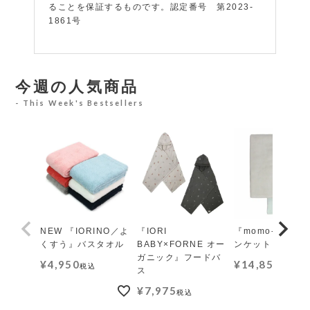
ることを保証するものです。認定番号 第2023-
1861号
今週の人気商品
This Week's Bestsellers
NEW 『IORINO／よ
『IORI
『momo-モモ』
くすう』バスタオル
BABY×FORNE オー
ンケット レギュ
ガニック』フードバ
¥
4,950
¥
14,850
税込
税込
ス
¥
7,975
税込