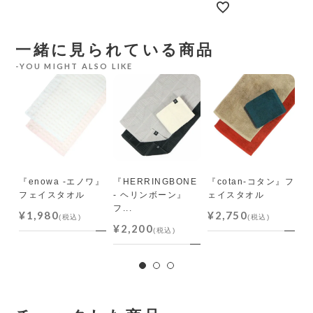
一緒に見られている商品
YOU MIGHT ALSO LIKE
パ
タオ
『enowa -エノワ』
『HERRINGBONE
『cotan-コタン』フ
『
フェイスタオル
- ヘリンボーン』
ェイスタオル
ェ
フ...
¥1,980
¥2,750
¥
(税込)
(税込)
¥2,200
(税込)