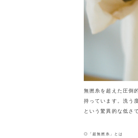
無撚糸を超えた圧倒
持っています。洗う度
という驚異的な低さ
◎「超無撚糸」とは