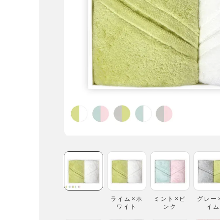
ライム×ホ
ミント×ピ
グレー
ワイト
ンク
イ