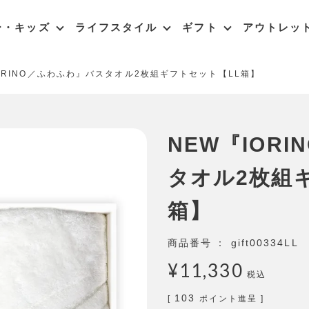
ー・キッズ
ライフスタイル
ギフト
アウトレッ
ORINO／ふわふわ』バスタオル2枚組ギフトセット【LL箱】
NEW『IOR
タオル2枚組
箱】
商品番号
gift00334LL
¥
11,330
税込
103
[
ポイント進呈 ]