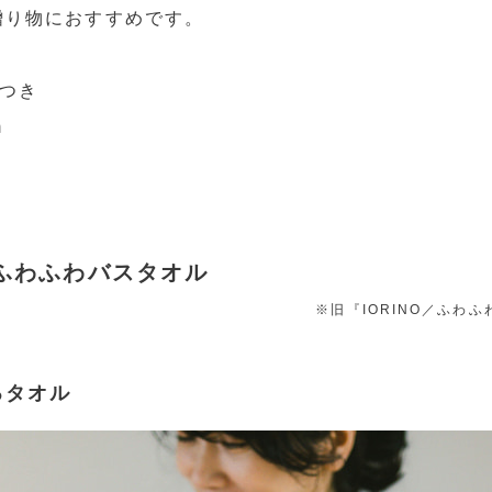
贈り物におすすめです。
グつき
m
O／ふわふわバスタオル
※旧『IORINO／ふわ
るタオル