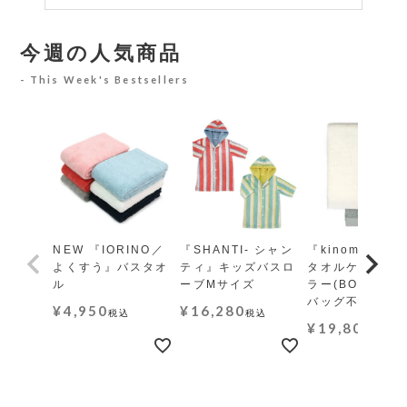
今週の人気商品
This Week's Bestsellers
NEW 『IORINO／
『SHANTI- シャン
『kinome-木の
よくすう』バスタオ
ティ』キッズバスロ
タオルケット レ
ル
ーブMサイズ
ラー(BOX・ギ
バッグ不可)
¥
4,950
¥
16,280
税込
税込
¥
19,800
税込