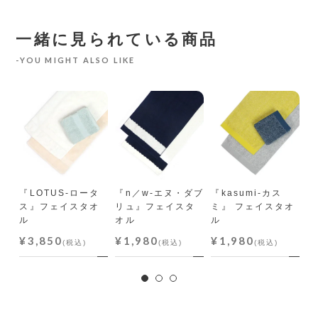
一緒に見られている商品
YOU MIGHT ALSO LIKE
N
ン』
『LOTUS-ロータ
『n／w-エヌ・ダブ
『kasumi-カス
『
ス』フェイスタオ
リュ』フェイスタ
ミ』 フェイスタオ
ェ
ル
オル
ル
¥
¥3,850
¥1,980
¥1,980
(税込)
(税込)
(税込)