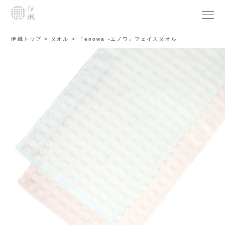
伊織トップ
タオル
『enowa -エノワ』フェイスタオル