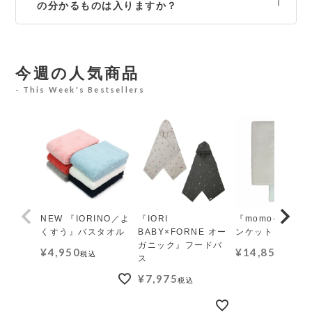
の分かるものは入りますか？
今週の人気商品
This Week's Bestsellers
NEW 『IORINO／よ
『IORI
『momo-モモ』
くすう』バスタオル
BABY×FORNE オー
ンケット レギュ
ガニック』フードバ
¥
4,950
¥
14,850
税込
税込
ス
¥
7,975
税込