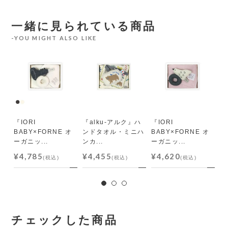
一緒に見られている商品
YOU MIGHT ALSO LIKE
フ
ハン
『IORI
『alku-アルク』ハ
『IORI
『
BABY×FORNE オ
ンドタオル・ミニハ
BABY×FORNE オ
ベ
ーガニッ...
ンカ...
ーガニッ...
オ.
¥4,785
¥4,455
¥4,620
¥
(税込)
(税込)
(税込)
チェックした商品