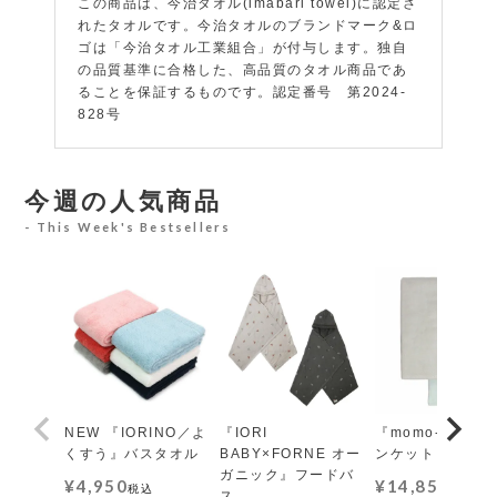
この商品は、今治タオル(imabari towel)に認定さ
れたタオルです。今治タオルのブランドマーク&ロ
ゴは「今治タオル工業組合」が付与します。独自
の品質基準に合格した、高品質のタオル商品であ
ることを保証するものです。認定番号 第2024-
828号
今週の人気商品
This Week's Bestsellers
NEW 『IORINO／よ
『IORI
『momo-モモ』
くすう』バスタオル
BABY×FORNE オー
ンケット レギュ
ガニック』フードバ
¥
4,950
¥
14,850
税込
税込
ス