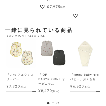
¥
7,975
税込
一緒に見られている商品
YOU MIGHT ALSO LIKE
ン
..
『alku-アルク』ス
『IORI
『momo baby-モモ
『
リーパー
BABY×FORNE オ
ベビー』おくるみ
i
ーガニッ...
¥7,920
¥6,820
¥
(税込)
(税込)
¥8,470
(税込)