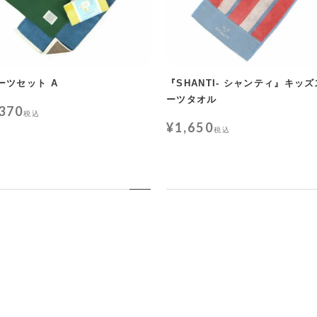
ーツセット A
『SHANTI- シャンティ』キッ
ーツタオル
,370
税込
¥
1,650
税込