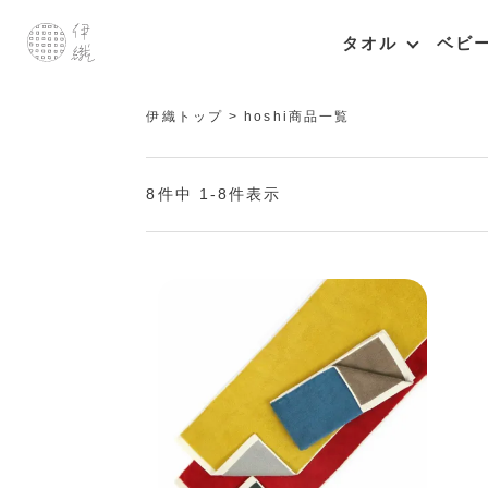
タオル
ベビ
伊織トップ
hoshi商品一覧
8
件中
1
-
8
件表示