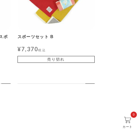
ズスポ
スポーツセット B
¥
7,370
税込
売り切れ
0
カート