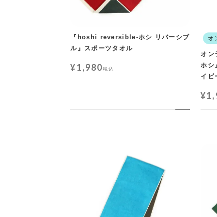
『hoshi reversible-ホシ リバーシブ
オ
ル』スポーツタオル
オン
ホシ
¥
1,980
税込
イビ
¥
1