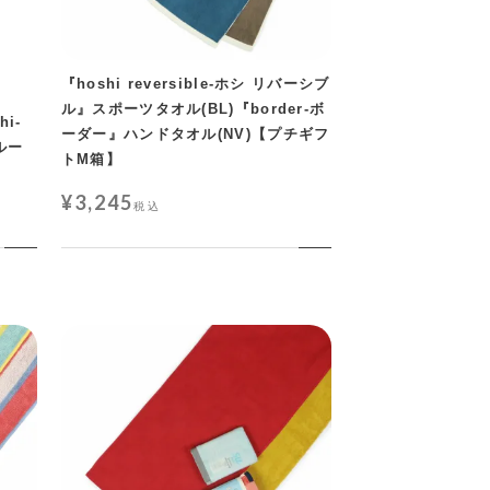
『hoshi reversible-ホシ リバーシブ
ル』スポーツタオル(BL)『border-ボ
i-
ーダー』ハンドタオル(NV)【プチギフ
ルー
トM箱】
¥
3,245
税込