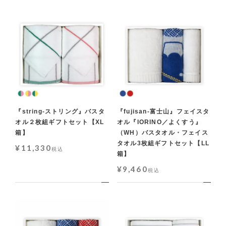
『string-ストリング』バスタ
『fujisan-富士山』フェイスタ
オル２枚組ギフトセット【XL
オル『IORINO／よくすう』
箱】
（WH）バスタオル・フェイス
タオル3枚組ギフトセット【LL
¥
11,330
税込
箱】
¥
9,460
税込