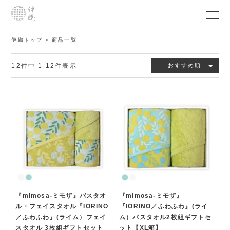
伊織トップ
商品一覧
12
件中
1
-
12
件表示
おすすめ順
『mimosa-ミモザ』バスタオ
『mimosa-ミモザ』
ル・フェイスタオル『IORINO
『IORINO／ふわふわ』(ライ
／ふわふわ』(ライム）フェイ
ム）バスタオル2枚組ギフトセ
スタオル 3枚組ギフトセット
ット【XL箱】