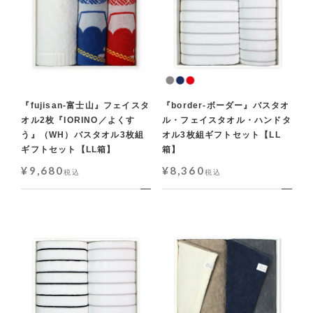
『fujisan-富士山』フェイスタ
『border-ボーダー』バスタオ
オル2枚『IORINO／よくす
ル・フェイスタオル・ハンドタ
う』（WH）バスタオル3枚組
オル3枚組ギフトセット【LL
ギフトセット【LL箱】
箱】
¥
9,680
¥
8,360
税込
税込