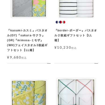
『kasumi-カスミ』バスタオ
『border-ボーダー』バスタオ
ル(GY)『sakura-サクラ』
ル２枚組ギフトセット【LL
(GR)『mimosa-ミモザ』
箱】
(WH)フェイスタオル3枚組ギ
¥
10,230
税込
フトセット【LL箱】
¥
9,680
税込