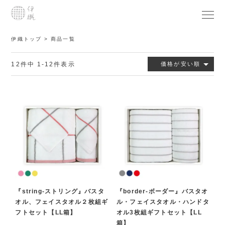
伊織トップ
商品一覧
12
件中
1
-
12
件表示
価格が安い順
『string-ストリング』バスタ
『border-ボーダー』バスタオ
オル、フェイスタオル２枚組ギ
ル・フェイスタオル・ハンドタ
フトセット【LL箱】
オル3枚組ギフトセット【LL
箱】