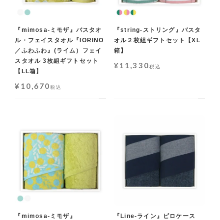
『mimosa-ミモザ』バスタオ
『string-ストリング』バスタ
ル・フェイスタオル『IORINO
オル２枚組ギフトセット【XL
／ふわふわ』(ライム）フェイ
箱】
スタオル 3枚組ギフトセット
¥
11,330
税込
【LL箱】
¥
10,670
税込
『mimosa-ミモザ』
『Line-ライン』ピロケース