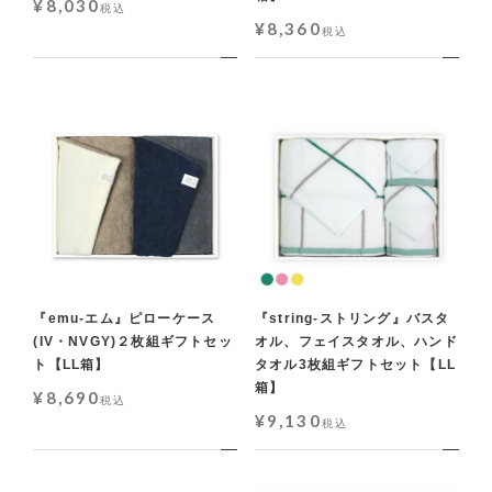
¥
8,030
税込
¥
8,360
税込
『emu-エム』ピローケース
『string-ストリング』バスタ
(IV・NVGY)２枚組ギフトセッ
オル、フェイスタオル、ハンド
ト【LL箱】
タオル3枚組ギフトセット【LL
箱】
¥
8,690
税込
¥
9,130
税込