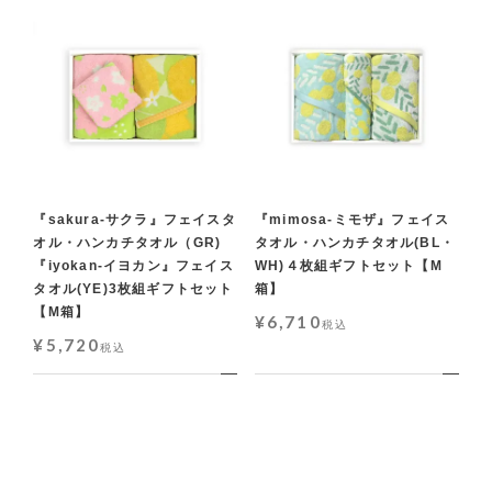
『sakura-サクラ』フェイスタ
『mimosa-ミモザ』フェイス
オル・ハンカチタオル（GR)
タオル・ハンカチタオル(BL・
『iyokan-イヨカン』フェイス
WH)４枚組ギフトセット【M
タオル(YE)3枚組ギフトセット
箱】
【M箱】
¥
6,710
税込
¥
5,720
税込