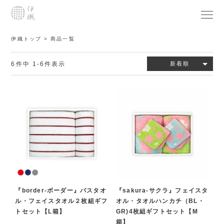
伊織トップ
商品一覧
6
件中
1
-
6
件表示
新着順
『border-ボーダー』バスタオ
『sakura-サクラ』フェイスタ
ル・フェイスタオル２枚組ギフ
オル・タオルハンカチ（BL・
トセット【L箱】
GR)4枚組ギフトセット【M
箱】